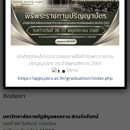
ผู้สนใจสามารถสมัครผ่านระบบออนไลน์ได้ที่
Toggle 
https://reg.psru.ac.th
[เว็บไซต์กองบริการการศึกษา](
)
ค่าธรรมเนียมการสมัครเพียง 250 บาท สอบถามรายละเอียด
เพิ่มเติมได้ที่
งานรับเข้า ทะเบียนและประมวลผลการศึกษา กองบริการการ
ศึกษา มรพส. โทร. 0-5526-7050, 09-4960-2421 หรือ Line:
บัณฑิตทุกคนโปรดตรวจสอบรายชื่อเข้ารับพระราชทาน
@reg.psru
ปริญญาบัตร ประจำปีพุทธศักราช 2569
ได้ทาง
https://apps.psru.ac.th/graduation/index.php
ติดต่อเรา
มหาวิทยาลัยราชภัฏพิบูลสงคราม ส่วนวังจันทน์
เลขที่ 66 วังจันทน์ ต.ในเมือง