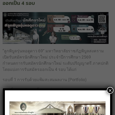
ออกเป็น 4 รอบ
“ลูกพิบูลรุ่นหอดูดาว 69” มหาวิทยาลัยราชภัฏพิบูลสงคราม
เปิดรับสมัครนักศึกษาใหม่ ประจำปีการศึกษา 2569
กำหนดการรับสมัครนักศึกษาใหม่ ระดับปริญญาตรี ภาคปกติ
โดยแบ่งการรับสมัครออกเป็น 4 รอบ ได้แก่
รอบที่ 1 การรับด้วยแฟ้มสะสมผลงาน (Portfolio)
×
รอบที่ 2 การรับแบบโควตา (Quota)
รอบที่ 3 Admission (สมัครผ่านเว็บไซต์ mytcas.com)
รอบที่ 4 การรับตรงอิสระ (Direct Admission)
Toggle 