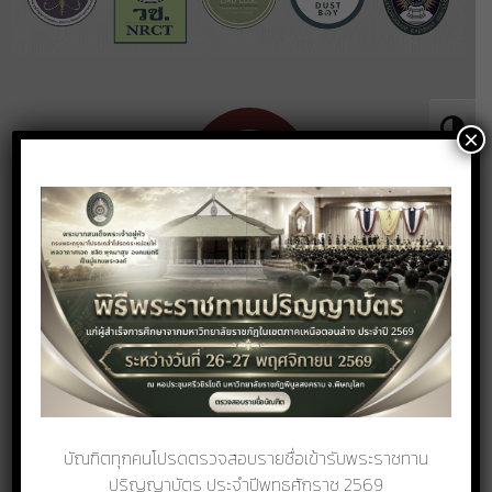
Toggle 
×
Toggle 
บัณฑิตทุกคนโปรดตรวจสอบรายชื่อเข้ารับพระราชทาน
ปริญญาบัตร ประจำปีพุทธศักราช 2569