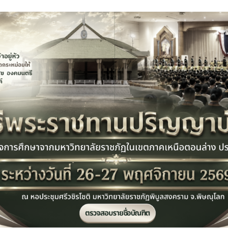
ี พอเณร
์ (Davies’ Model) มาประยุกต์ใช้ ซึ่งเป็นทฤษฎีที่เน้นการพัฒนา
แนะ ไปจนถึงการปฏิบัติได้อย่างเป็นธรรมชาติ
ก้ปัญหาความยากในการจดจำท่ารำและนาฏยศัพท์พื้นฐาน ทำให้เด็ก
่าการเรียนแบบท่องจำดั้งเดิม