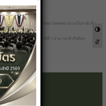
ทักษะทางกายภาพ (Psychomotor Domain) อย่างเป็นลำดับขั้น
Toggle 
นักเรียนชั้นมัธยมศึกษาปีที่ 1 สามารถเข้าถึงศิลป
Toggle 