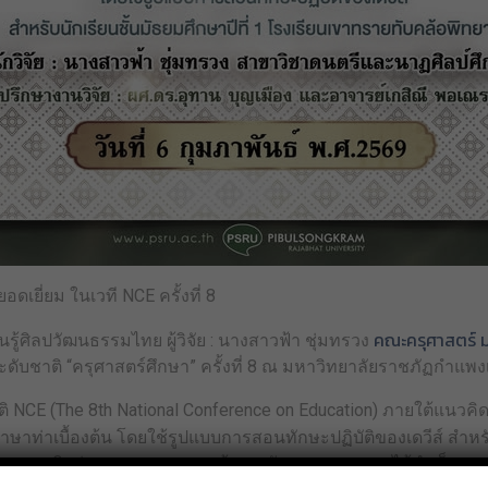
เยี่ยม ในเวที NCE ครั้งที่ 8
คณะครุศาสตร์ 
รู้ศิลปวัฒนธรรมไทย ผู้วิจัย : นางสาวฟ้า ชุ่มทรวง
ดับชาติ “ครุศาสตร์ศึกษา” ครั้งที่ 8 ณ มหาวิทยาลัยราชภัฏกำแพ
ติ NCE (The 8th National Conference on Education) ภายใต้แนวคิ
ษาท่าเบื้องต้น โดยใช้รูปแบบการสอนทักษะปฏิบัติของเดวีส์ สำหรับ
ุณวุฒิอย่างสูงจนสามารถคว้ารางวัลสูงสุดมาครองได้สำเร็จ