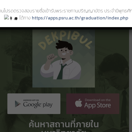
แอปพลิเคชันสำหรับนักศึกษา
กคนโปรดตรวจสอบรายชื่อเข้ารับพระราชทานปริญญาบัตร ประจำปีพุทธศั
ได้ทาง
https://apps.psru.ac.th/graduation/index.php
ค้นหาสถานที่ภายใน