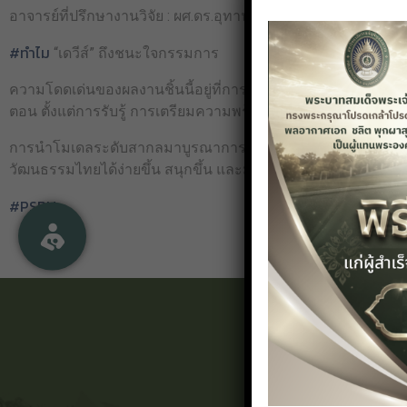
อาจารย์ที่ปรึกษางานวิจัย : ผศ.ดร.อุทาน บุญเมือง, อาจารย์เกสิณ
#ทำไม
“เดวีส์” ถึงชนะใจกรรมการ
ความโดดเด่นของผลงานชิ้นนี้อยู่ที่การนำรูปแบบการสอนของเดวีส
ตอน ตั้งแต่การรับรู้ การเตรียมความพร้อม การปฏิบัติโดยมีผู้ชี้
การนำโมเดลระดับสากลมาบูรณาการเข้ากับ “นาฏศิลป์ไทย” ช่วยแ
วัฒนธรรมไทยได้ง่ายขึ้น สนุกขึ้น และมีทักษะที่ถูกต้องแม่นยำกว
#PSRU