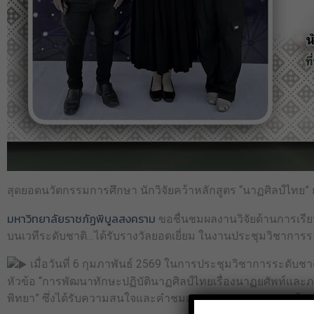
สุดยอดนวัตกรรมการศึกษา นักวิจัยคว้าหลักสูตร “นาฏศิลป์ไทย” ยอด
มหาวิทยาลัยราชภัฏพิบูลสงคราม
ขอชื่นชมผลงานวิจัยด้านการเรียน
บนเวทีระดับชาติ…ได้รับรางวัลยอดเยี่ยม ในงานประชุมวิชาการระ
เมื่อวันที่ 6 กุมภาพันธ์ 2569 ในการประชุมวิชาการระดับชา
หัวข้อ “การพัฒนาทักษะปฏิบัตินาฏศิลป์ไทยเรื่องนาฏยศัพท์และภา
พิทยา” ซึ่งได้รับความสนใจและคำชมเชยจากคณะกรรมการผู้ทรงค