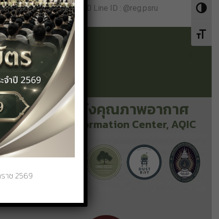
94-9602421 ,055-267050 Line ID : @reg.psru
Toggle 
Toggle 
ศูนย์เฝ้าระวังคุณภาพอากาศ
Air Quality Information Center, AQIC
กราช 2569