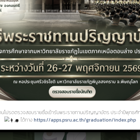
ทศ และ แอปพลิเคชั่นธนาคารกรุงเทพ และกรุงไทย) สอบถาม โทร. 0
แอปพลิเคชันสำหรับนักศึกษา
กคนโปรดตรวจสอบรายชื่อเข้ารับพระราชทานปริญญาบัตร ประจำปีพุทธศั
ได้ทาง
https://apps.psru.ac.th/graduation/index.php