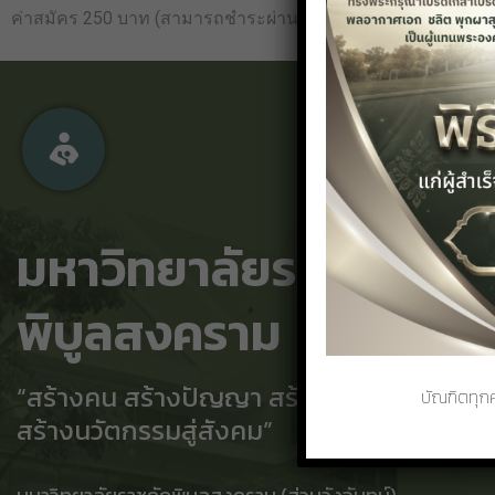
ค่าสมัคร 250 บาท (สามารถชำระผ่านเคาร์เตอร์เซอวิสทั่วประเ
มหาวิทยาลัยราชภัฏ
พิบูลสงคราม
“สร้างคน สร้างปัญญา สร้างเทคโนโลยี
บัณฑิตทุ
สร้างนวัตกรรมสู่สังคม”