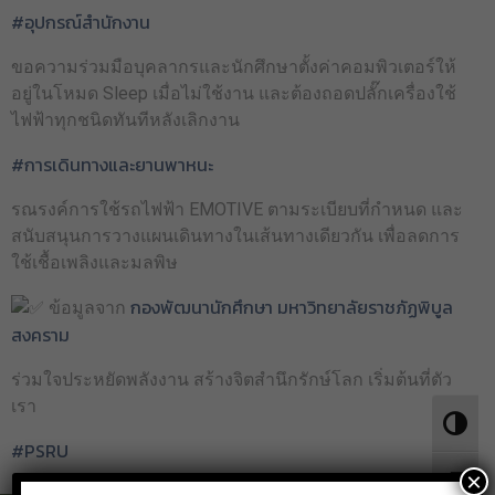
#อุปกรณ์สำนักงาน
ขอความร่วมมือบุคลากรและนักศึกษาตั้งค่าคอมพิวเตอร์ให้
อยู่ในโหมด Sleep เมื่อไม่ใช้งาน และต้องถอดปลั๊กเครื่องใช้
ไฟฟ้าทุกชนิดทันทีหลังเลิกงาน
#การเดินทางและยานพาหนะ
รณรงค์การใช้รถไฟฟ้า EMOTIVE ตามระเบียบที่กำหนด และ
สนับสนุนการวางแผนเดินทางในเส้นทางเดียวกัน เพื่อลดการ
ใช้เชื้อเพลิงและมลพิษ
กองพัฒนานักศึกษา มหาวิทยาลัยราชภัฏพิบูล
ข้อมูลจาก
สงคราม
ร่วมใจประหยัดพลังงาน สร้างจิตสำนึกรักษ์โลก เริ่มต้นที่ตัว
เรา
Toggle 
#PSRU
×
Toggle 