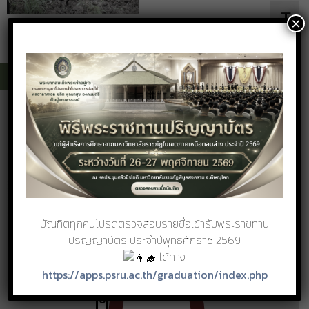
Toggle 
×
ศูนย์เฝ้าระวังคุณภาพอากาศ
Air Quality Information Center, AQIC
บัณฑิตทุกคนโปรดตรวจสอบรายชื่อเข้ารับพระราชทาน
ปริญญาบัตร ประจำปีพุทธศักราช 2569
ได้ทาง
https://apps.psru.ac.th/graduation/index.php