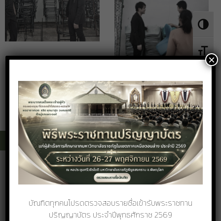
Toggle 
Toggle 
×
ศูนย์เฝ้าระวังคุณภาพอากาศ
Air Quality Information Center, AQIC
บัณฑิตทุกคนโปรดตรวจสอบรายชื่อเข้ารับพระราชทาน
ปริญญาบัตร ประจำปีพุทธศักราช 2569