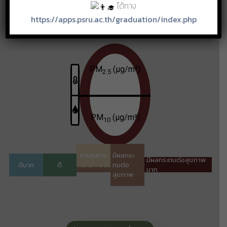
ได้ทาง
https://apps.psru.ac.th/graduation/index.php